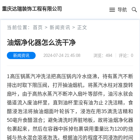
首
重庆达瑞装饰工程有限公司
导航
页
首
当前位置：
首页
>
新闻资讯
>
正文
页
新
油烟净化器怎么洗干净
闻
产
新闻资讯
2024-07-24 21:45:08
浏览：494
评论：0
资
品
公
1高压锅蒸汽冲洗法把高压锅内冷水烧沸，待有蒸汽不断
讯
中
司
排出时取下限压阀，打开抽油烟机，将蒸汽水柱对准旋转
心
简
扇叶，由于高热水蒸汽不断冲入扇叶等部件，油污水就会
循道流入废油杯里，直到油杯里没有油为止 2洗洁精，食
介
醋浸泡法将抽油烟面叶轮拆下，浸泡在用35滴洗洁精和
50亳升食醋混合；避免清洗时弄脏地板，故将油烟净化器
包裹起来，然后在容器中拆掉包裹袋用重量比为120的烧
碱与热水混合溶液泡洗，根据油污的程度不同浸泡的时间