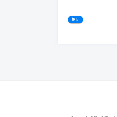
文
章
导
航