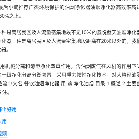
最后小编推荐广杰环境保护的油烟净化器油烟净化器高效率高
60%之上。
一种是离居民区及人流量密集地段不足10米的鑫悦蓝天油烟净化
净化器一种是离居民区及人流量密集地段距离在20米以外的，我
化器。
J采用机械分离和静电净化双重作用，含油烟废气在风机的作用下
的一级净化分离分衡装置，采用重力惯性净化技术，对大粒径油
中文名 餐饮油烟净化器 用 途 净化油烟 目录 1 概述 2 主要
5 注。
哪个好用
么用
视频