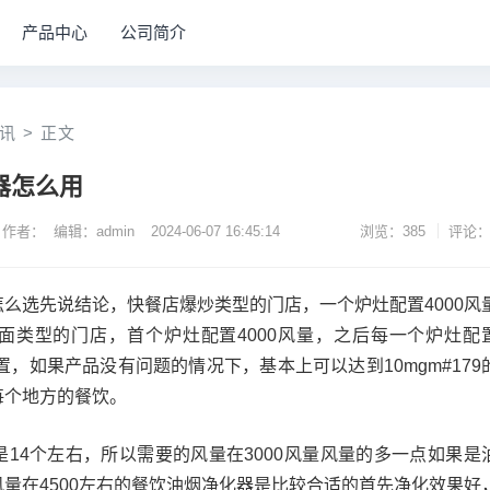
产品中心
公司简介
讯
>
正文
器怎么用
作者： 编辑：admin
2024-06-07 16:45:14
浏览：385
评论：
么选先说结论，快餐店爆炒类型的门店，一个炉灶配置4000风
面类型的门店，首个炉灶配置4000风量，之后每一个炉灶配
置，如果产品没有问题的情况下，基本上可以达到10mgm#179
每个地方的餐饮。
14个左右，所以需要的风量在3000风量风量的多一点如果是
量在4500左右的餐饮油烟净化器是比较合适的首先净化效果好