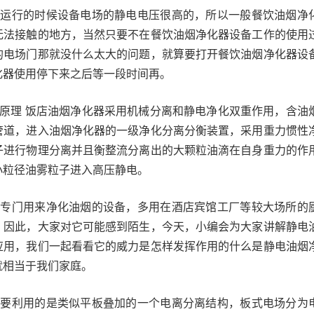
在运行的时候设备电场的静电电压很高的，所以一般餐饮油烟净
无法接触的地方，当然只要不在餐饮油烟净化器设备工作的使用
的电场门那就没什么太大的问题，就算要打开餐饮油烟净化器设
化器使用停下来之后等一段时间再。
作原理 饭店油烟净化器采用机械分离和静电净化双重作用，含油
管道，进入油烟净化器的一级净化分离分衡装置，采用重力惯性
子进行物理分离并且衡整流分离出的大颗粒油滴在自身重力的作
小粒径油雾粒子进入高压静电。
是专门用来净化油烟的设备，多用在酒店宾馆工厂等较大场所的
，因此，大家对它可能感到陌生，今天，小编会为大家讲解静电
应用，我们一起看看它的威力是怎样发挥作用的什么是静电油烟
就相当于我们家庭。
主要利用的是类似平板叠加的一个电离分离结构，板式电场分为