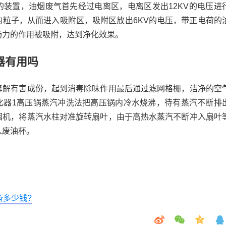
的装置，油烟废气首先经过电离区，电离区发出12KV的电压进
的粒子，从而进入吸附区，吸附区放出6KV的电压，带正电荷的
场力的作用被吸附，达到净化效果。
器有用吗
降解有害成份，起到消毒除味作用最后通过滤网格栅，洁净的空
化器1高压锅蒸汽冲洗法把高压锅内冷水烧沸，待有蒸汽不断排
烟机，将蒸汽水柱对准旋转扇叶，由于高热水蒸汽不断冲入扇叶
入废油杯。
备多少钱?